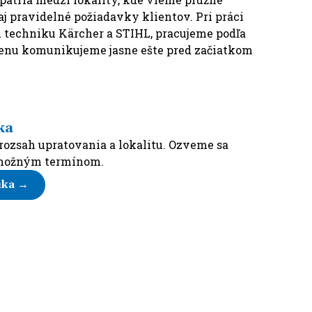
aj pravidelné požiadavky klientov. Pri práci
 techniku Kärcher a STIHL, pracujeme podľa
enu komunikujeme jasne ešte pred začiatkom
ka
 rozsah upratovania a lokalitu. Ozveme sa
 možným termínom.
uka →