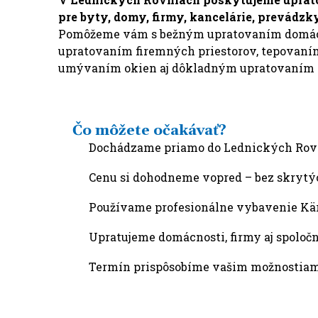
pre byty, domy, firmy, kancelárie, prevádzk
Pomôžeme vám s bežným upratovaním domác
upratovaním firemných priestorov, tepovaním
umývaním okien aj dôkladným upratovaním p
Čo môžete očakávať?
Dochádzame priamo do Lednických Rovn
Cenu si dohodneme vopred – bez skrytý
Používame profesionálne vybavenie Kä
Upratujeme domácnosti, firmy aj spoločn
Termín prispôsobíme vašim možnostia