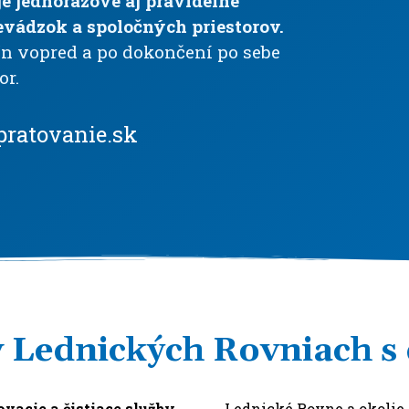
e jednorazové aj pravidelné
evádzok a spoločných priestorov.
ín vopred a po dokončení po sebe
or.
pratovanie.sk
v Lednických Rovniach s
acie a čistiace služby
Lednické Rovne a okolie 