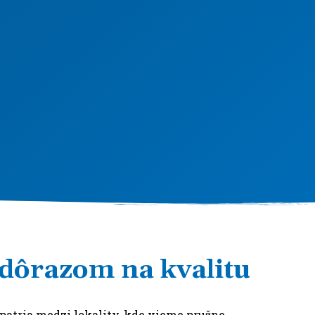
 dôrazom na kvalitu
patria medzi lokality, kde vieme pružne