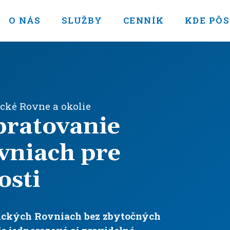
O NÁS
SLUŽBY
CENNÍK
KDE PÔ
cké Rovne a okolie
pratovanie
vniach pre
osti
nických Rovniach bez zbytočných