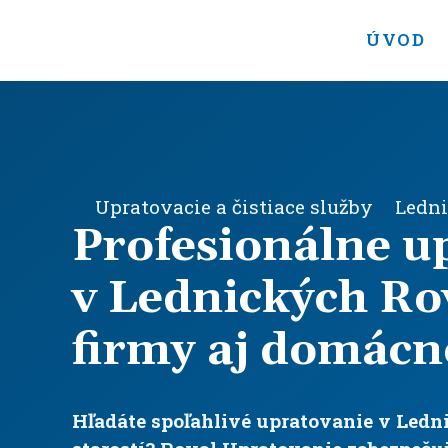
ÚVOD
Upratovacie a čistiace služby
Ledni
Profesionálne u
v Lednických Ro
firmy aj domácn
Hľadáte spoľahlivé upratovanie v Led