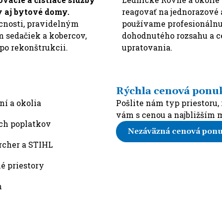
y aj bytové domy.
reagovať na jednorazové 
nosti, pravidelným
používame profesionálnu
 sedačiek a kobercov,
dohodnutého rozsahu a c
o rekonštrukcii.
upratovania.
Rýchla cenová ponu
í a okolia
Pošlite nám typ priestoru,
vám s cenou a najbližším
ch poplatkov
Nezáväzná cenová pon
rcher a STIHL
é priestory
m