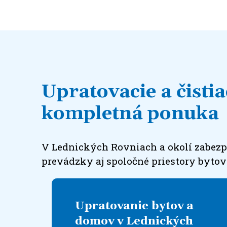
Upratovacie a čisti
kompletná ponuka
V Lednických Rovniach a okolí zabezpe
prevádzky aj spoločné priestory byto
Upratovanie bytov a
domov v Lednických