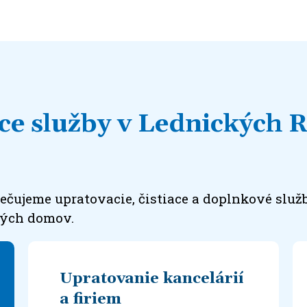
ace služby v Lednických 
čujeme upratovacie, čistiace a doplnkové služb
vých domov.
Upratovanie kancelárií
a firiem