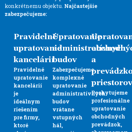
konkrétnemu objektu.
Najčastejšie
zabezpečujeme:
Pravidelné
Upratovanie
Upratovan
upratovanie
administratívnych
obchodný
kancelárií
budov
a
Pravidelné
Zabezpečujeme
prevádzk
upratovanie
komplexné
priestoro
kancelárií
upratovanie
Poskytujeme
je
administratívnych
profesionálne
ideálnym
budov
upratovanie
riešením
vrátane
obchodných
pre firmy,
vstupných
prevádzok,
ktoré
hál,