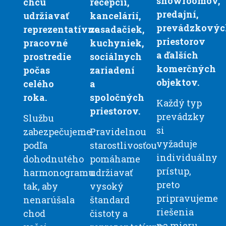
showroomov,
chcú
recepcií,
predajní,
udržiavať
kancelárií,
prevádzkovýc
reprezentatívne
zasadačiek,
priestorov
pracovné
kuchyniek,
a ďalších
prostredie
sociálnych
komerčných
počas
zariadení
objektov.
celého
a
roka.
spoločných
Každý typ
priestorov.
prevádzky
Službu
si
zabezpečujeme
Pravidelnou
vyžaduje
podľa
starostlivosťou
individuálny
dohodnutého
pomáhame
prístup,
harmonogramu
udržiavať
preto
tak, aby
vysoký
pripravujeme
nenarúšala
štandard
riešenia
chod
čistoty a
na mieru