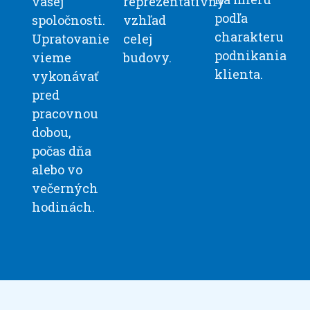
vašej
reprezentatívny
podľa
spoločnosti.
vzhľad
charakteru
Upratovanie
celej
podnikania
vieme
budovy.
klienta.
vykonávať
pred
pracovnou
dobou,
počas dňa
alebo vo
večerných
hodinách.